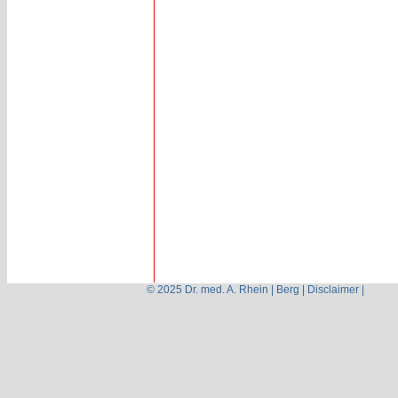
© 2025 Dr. med. A. Rhein | Berg |
Disclaimer
|