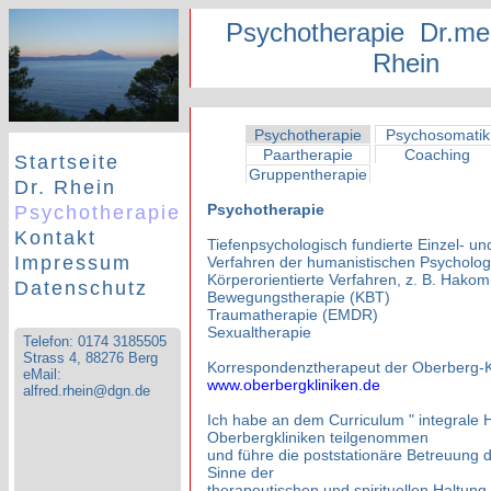
Psychotherapie Dr.med
Rhein
Telefon 0174 3185505 | Strass 4, 88276 Berg | eMail: alfred.rhein@dgn.de
Psychotherapie
Psychosomatik
Paartherapie
Coaching
Startseite
Gruppentherapie
Dr. Rhein
Psychotherapie
Psychotherapie
Kontakt
Tiefenpsychologisch fundierte Einzel- u
Impressum
Verfahren der humanistischen Psycholog
Körperorientierte Verfahren, z. B. Hakom
Datenschutz
Bewegungstherapie (KBT)
Traumatherapie (EMDR)
Sexualtherapie
Telefon: 0174 3185505
Strass 4, 88276 Berg
Korrespondenztherapeut der Oberberg-Kli
eMail:
www.oberbergkliniken.de
alfred.rhein@dgn.de
Ich habe an dem Curriculum " integrale H
Oberbergkliniken teilgenommen
und führe die poststationäre Betreuung d
Sinne der
therapeutischen und spirituellen Haltung 