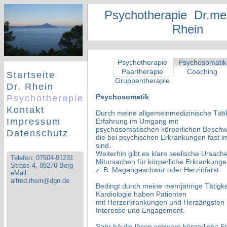
Psychotherapie Dr.med
Rhein
Telefon 0174 3185505 | Strass 4, 88276 Berg | eMail: alfred.rhein@dgn.de
Psychotherapie
Psychosomatik
Paartherapie
Coaching
Startseite
Gruppentherapie
Dr. Rhein
Psychosomatik
Psychotherapie
Kontakt
Durch meine allgemeinmedizinische Tätike
Impressum
Erfahrung im Umgang mit
psychosomatischen körperlichen Beschw
Datenschutz
die bei psychischen Erkrankungen fast 
sind.
Weiterhin gibt es klare seelische Ursach
Telefon: 07504-91231
Mitursachen für körperliche Erkrankung
Strass 4, 88276 Berg
z. B. Magengeschwür oder Herzinfarkt.
eMail:
alfred.rhein@dgn.de
Bedingt durch meine mehrjährige Tätigkei
Kardiologie haben Patienten
mit Herzerkrankungen und Herzängsten
Interesse und Engagement.
Sehr häufig lösen schwere körperliche 