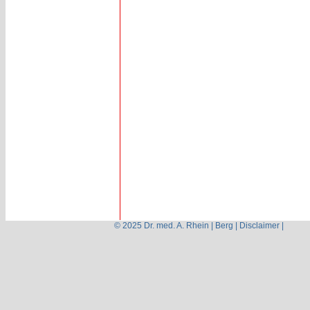
© 2025 Dr. med. A. Rhein | Berg |
Disclaimer
|