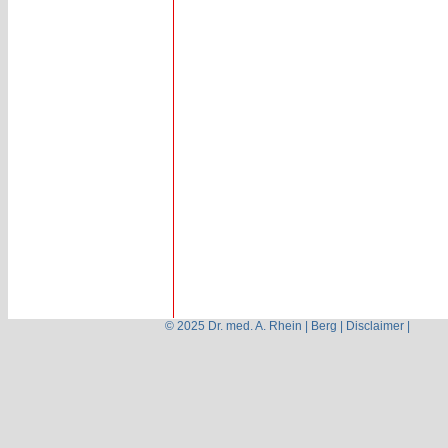
© 2025 Dr. med. A. Rhein | Berg |
Disclaimer
|