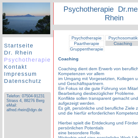
Psychotherapie Dr.med
Rhein
Telefon 0174 3185505 | Strass 4, 88276 Berg | eMail: alfred.rhein@dgn.de
Psychotherapie
Psychosomatik
Paartherapie
Coaching
Startseite
Gruppentherapie
Dr. Rhein
Coaching
Psychotherapie
Kontakt
Coaching dient dem Erwerb von beruflic
Impressum
Kompetenzen vor allem
im Umgang mit Vorgesetzten, Kollegen u
Datenschutz
und Geschäftspartnern.
Ein Fokus ist die gute Führung von Mitar
Bearbeitung diesbezüglicher Probleme.
Telefon: 07504-91231
Konflikte sollen transparent gemacht u
Strass 4, 88276 Berg
aufgezeigt werden.
eMail:
Es gilt, persönliche und berufliche Ziele 
alfred.rhein@dgn.de
und die hierfür erforderlichen Kompeten
Hierbei spielt die Entdeckung und Förde
persönlichen Potentials
eine besondere Rolle.
Weiterhin wird eine persönliche Work-Li